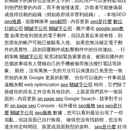
於關鍵字的廣告也是基於文字的，因此用戶可以更輕鬆地找
到他們想要的內容，而不會放慢速度。 詐欺者可能會偽裝
成值得信賴的組織（例如政府或非營利組織）。 - 本地SEO
seo推薦
- 追蹤轉換率
seo顧問
- 內容更新
seo是什麼
數位
行銷公司
關鍵字公司
關鍵字公司
- 圖片優化
google seo教
學
如果您收到朋友的電子郵件，但訊息看起來很奇怪，則
您朋友的帳戶可能已被駭客入侵。 如果您無法確定電子郵
件的真實性，請勿回覆郵件或點擊郵件中的任何連結。 - 行
銷策略
關鍵字公司
留意諸如緊急索要資金、被困在國外的
悲傷故事或有人聲稱自己的手機被偷而無法撥打電話等跡
象。 顯然，沒有萬無一失的方法可以保護自己免受您一無
所知的未來 Google 更新的影響。 但你可以做的一件事就是
遠離灰帽 web optimization
seo
關鍵字公司
時尚，它們除了
操縱你的排名之外沒有其他目的。 上面是我們其中一個頁
面的 - 內容更新
on page seo
Google Search - 競爭對手分
析
on page seo
Console - 站外優化
seo服務
seo
seo是什
麼
關鍵字公司
seo服務
數據，您可以看到最近出現了一些
混亂，但該頁面已自行恢復。 確保您沒有找錯樹，也沒有
遺失特定時間段、裝置或頁面類型的資料。
seo是什麼
好消