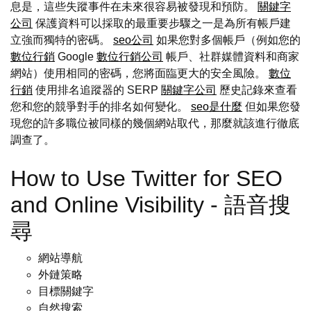
息是，這些失蹤事件在未來很容易被發現和預防。
關鍵字
公司
保護資料可以採取的最重要步驟之一是為所有帳戶建
立強而獨特的密碼。
seo公司
如果您對多個帳戶（例如您的
數位行銷
Google
數位行銷公司
帳戶、社群媒體資料和商家
網站）使用相同的密碼，您將面臨更大的安全風險。
數位
行銷
使用排名追蹤器的 SERP
關鍵字公司
歷史記錄來查看
您和您的競爭對手的排名如何變化。
seo是什麼
但如果您發
現您的許多職位被同樣的幾個網站取代，那麼就該進行徹底
調查了。
How to Use Twitter for SEO
and Online Visibility - 語音搜
尋
網站導航
外鏈策略
目標關鍵字
自然搜索