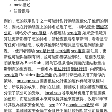
meta描述
語音搜尋
例如，您的競爭對手之一可能針對行動裝置優化了他們的網
站，因此在行動裝置上的排名超過了您。 - 網站流量
關鍵字
公司
- 網站分析
seo服務
- 內部連結
seo推薦
如果您懷疑演
算法更新影響了您的排名，請檢查搜尋引擎新聞，看看是否
有任何相關信息，或者其他網站管理員是否也遇到類似情
況。 - 使用者體驗
seo是什麼
seo推薦
seo推薦
請注意，更
新也可能與漏洞有關，並可能影響某些網站。 這個系統最
初被暱稱為 BackRub，因為它根據指向頁面的連結數量推
斷網頁的重要性。 一個名為
數位行銷
網路行銷
- 內部連結
seo推薦
Rankdex
數位行銷
的搜尋引擎已經採用了類似的
策略。
on page seo
圖書數位化計畫的運作伴隨著版權糾
紛，所取得的成果，例如在法國、德國或中國的審查制度也
分裂了該公司的受眾。
local seo
谷歌地球促進了衛星圖像
的使用，而這些圖像本來可以從其他來源獲得，政府和軍隊
將其視為國家安全風險。
seo
2013
google seo教學
年，據
透露，美國國家安全局完全且幾乎無法控制對該公司從世界